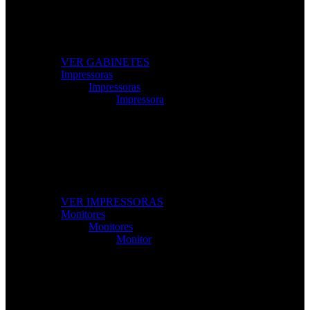
Modelos gamer e profissionais com excelente
ventilação e design moderno.
VER GABINETES
Impressoras
Impressoras
Impressora
Impressoras e Multifuncionais
Produtividade e qualidade de impressão para casa ou
escritório.
VER IMPRESSORAS
Monitores
Monitores
Monitor
Monitores de Alta Resolução
Perfeitos para gaming, trabalho e criação de conteúdos.