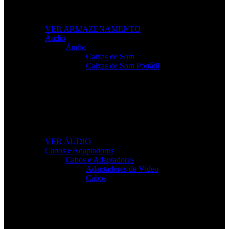
Leve os seus ficheiros para qualquer lugar com
soluções fiáveis e de alto desempenho.
VER ARMAZENAMENTO
Áudio
Áudio
Caixas de Som
Caixas de Som Portátil
Som de Alta Qualidade
Equipamentos de áudio para trabalho, lazer e gaming
com clareza total.
VER ÁUDIO
Cabos e Adaptadores
Cabos e Adaptadores
Adaptadores de Vídeo
Cabos
Cabos Para Tudo o Que Precisa
Conectividade rápida e sem falhas para todos os seus