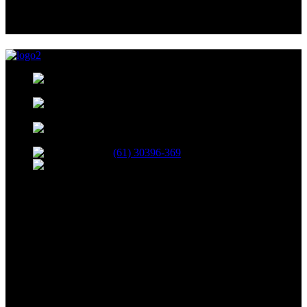
5065
676
COMENTÁRIOS RECENTES
35, BLOCO B, 208, SHCN - Asa Norte,
Brasília - DF, 70853-520
R. 13 Norte, 19 - Águas Claras, Brasília -
DF
Avenida das Castanheiras 820 Edifício Big
Center, Sala 708 - Águas Claras, Brasília - DF, 71900-100
(61) 30396-369
atendimento@netshopinformatica.com.br
SEGUNDA-SEXTA 09:00-18:00
SÁBADO 09:00-16:00
Segurança
Redes Sociais