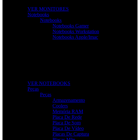
VER MONITORES
Notebooks
Notebooks
Notebooks Gamer
Notebooks Workstation
Notebooks Apple/Imac
Notebooks Para Todas as Tarefas
Desempenho, mobilidade e tecnologia para o seu dia a
dia.
VER NOTEBOOKS
Peças
Peças
Armazenamento
Coolers
Memória RAM
Placa De Rede
Placa De Som
Placa De Vídeo
Placas De Captura
Placas Mãe