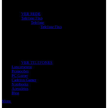
Roteadores, modems e repetidores para ligação rápida e
estável.
VER REDE
Telefone Fixo
Telefone
Telefone Fixo
Telefone Fixo
Modelos modernos para casa e escritório, com máxima
clareza de som.
VER TELEFONES
Lançamentos
Promoções
PC Gamer
Cadeiras Gamer
Notebooks
Acessórios
Blog
Menu