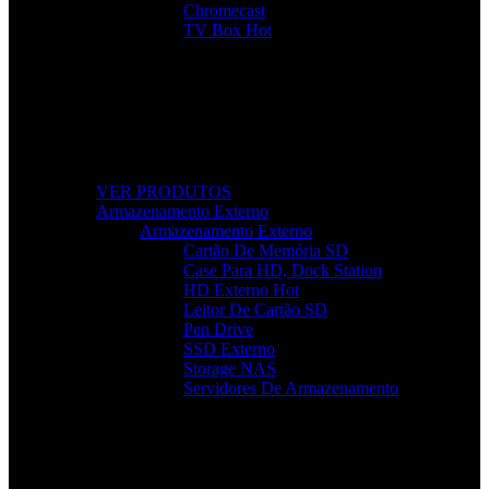
Chromecast
TV Box
Hot
Tudo Para a Sua TV
Desde cabos a suportes, encontre acessórios que
elevam a sua experiência audiovisual.
VER PRODUTOS
Armazenamento Externo
Armazenamento Externo
Cartão De Memória SD
Case Para HD, Dock Station
HD Externo
Hot
Leitor De Cartão SD
Pen Drive
SSD Externo
Storage NAS
Servidores De Armazenamento
Armazenamento Rápido e Seguro