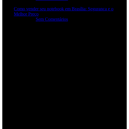
Como vender seu notebook em Brasília: Segurança e o
Melhor Preço
29/12/2025
Sem Comentários
OUR INSTAGRAM
6347
191
3418
659
2774
896
1430
136
3489
40
3905
365
6571
68
8211
887