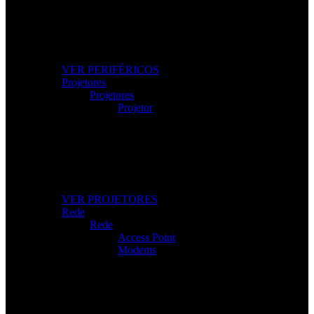
Os Melhores Periféricos
Eleve o conforto e o desempenho com periféricos de
alta qualidade.
VER PERIFÉRICOS
Projetores
Projetores
Projetor
Projetores Modernos
Imagem nítida para apresentações, filmes e gaming.
VER PROJETORES
Rede
Rede
Access Point
Modems
Internet Sem Interrupções