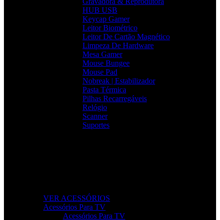
Gravadora & Reprodutora
HUB USB
Keycap Gamer
Leitor Biométrico
Leitor De Cartão Magnético
Limpeza De Hardware
Mesa Gamer
Mouse Bungee
Mouse Pad
Nobreak | Estabilizador
Pasta Térmica
Pilhas Recarregáveis
Relógio
Scanner
Suportes
Acessórios que Facilitam o Seu Dia
Melhore a produtividade, conforto e organização com
acessórios essenciais para o seu setup.
VER ACESSÓRIOS
Acessórios Para TV
Acessórios Para TV