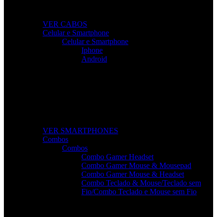
dispositivos.
VER CABOS
Celular e Smartphone
Celular e Smartphone
Iphone
Android
Smartphones de Última Geração
Modelos modernos, potentes e com excelente custo-
benefício para o seu dia a dia.
VER SMARTPHONES
Combos
Combos
Combo Gamer Headset
Combo Gamer Mouse & Mousepad
Combo Gamer Mouse & Headset
Combo Teclado & Mouse/Teclado sem
Fio/Combo Teclado e Mouse sem Fio