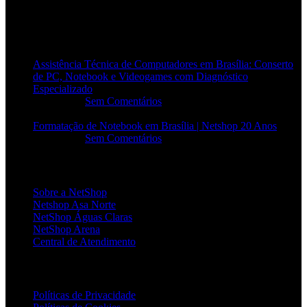
POSTS RECENTES
Assistência Técnica de Computadores em Brasília: Conserto
de PC, Notebook e Videogames com Diagnóstico
Especializado
20/06/2026
Sem Comentários
Formatação de Notebook em Brasília | Netshop 20 Anos
17/06/2026
Sem Comentários
INSTITUCIONAL
Sobre a NetShop
Netshop Asa Norte
NetShop Águas Claras
NetShop Arena
Central de Atendimento
POLÍTICAS
Políticas de Privacidade