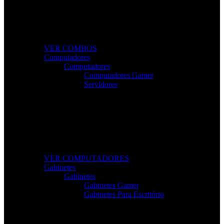
Combos Gamer Completos
Kits potentes e económicos para elevar o desempenho
do seu setup.
VER COMBOS
Computadores
Computadores
Computadores Gamer
Servidores
Computadores Para Trabalho e Lazer
Desktops completos com desempenho e fiabilidade
para todas as tarefas.
VER COMPUTADORES
Gabinetes
Gabinetes
Gabinetes Gamer
Gabinetes Para Escritório
Gabinetes de Alta Performance