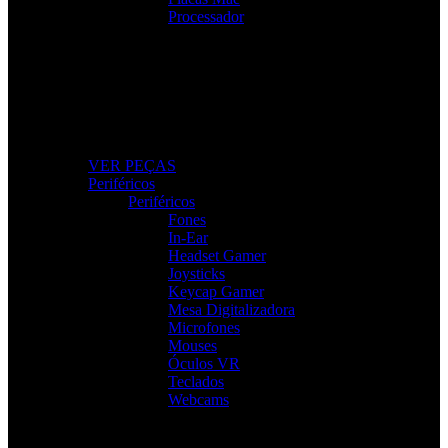
Processador
Peças e Componentes
Actualize o seu PC com peças fiáveis e de alto
desempenho.
VER PEÇAS
Periféricos
Periféricos
Fones
In-Ear
Headset Gamer
Joysticks
Keycap Gamer
Mesa Digitalizadora
Microfones
Mouses
Óculos VR
Teclados
Webcams