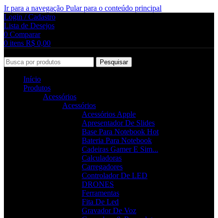
Ir para a navegação
Pular para o conteúdo principal
Login / Cadastro
Lista de Desejos
0
Comparar
0
itens
R$
0,00
Pesquisar
Início
Produtos
Acessórios
Acessórios
Acessórios Apple
Apresentador De Slides
Base Para Notebook
Hot
Bateria Para Notebook
Cadeiras Gamer E Sim...
Calculadoras
Carregadores
Controlador De LED
DRONES
Ferramentas
Fita De Led
Gravador De Voz