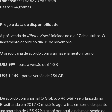
Dimensões:
143.6×70.9×7.7mm
Peso:
174 gramas
Preço e data de disponibilidade:
A pré-venda do
iPhone X
será iniciada no dia 27 de outubro. O
lançamento ocorre no dia 03 de novembro.
O preço varia de acordo com o armazenamento interno:
US$ 999
– para a versão de 64 GB
US$ 1.149
– para a versão de 256 GB
De acordo com o jornal
O Globo
, o
iPhone X
será lançado no
Brasil ainda em 2017. O mistério agora fica em torno de quanto
um aparelho de US$ 999 custará por aqui, ainda mais sendo da