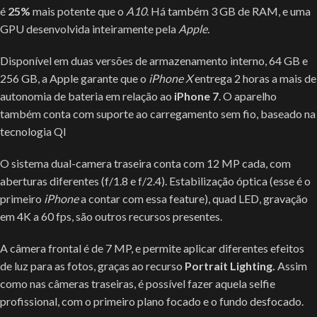
é
25%
mais potente que o
A10
. Há também 3 GB de RAM, e uma
GPU desenvolvida inteiramente pela
Apple.
Disponível em duas versões de armazenamento interno, 64 GB e
256 GB, a Apple garante que o
iPhone X
entrega 2 horas a mais de
autonomia de bateria em relação ao
iPhone 7
. O aparelho
também conta com suporte ao carregamento sem fio, baseado na
tecnologia QI
O sistema dual-camera traseira conta com 12 MP cada, com
aberturas diferentes (f/1.8 e f/2.4). Estabilização óptica (esse é o
primeiro
iPhone
a contar com essa feature), quad LED, gravação
em 4K a 60 fps, são outros recursos presentes.
A câmera frontal é de 7 MP, e permite aplicar diferentes efeitos
de luz para as fotos, graças ao recurso
Portrait Lighting.
Assim
como nas câmeras traseiras, é possível fazer aquela selfie
profissional, com o primeiro plano focado e o fundo desfocado.