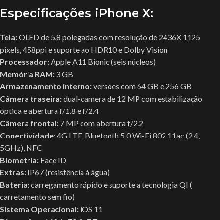
Especificações iPhone X:
Tela:
OLED de 5,8 polegadas com resolução de 2436X 1125
pixels, 458ppi e suporte ao HDR10 e Dolby Vision
Processador:
Apple A11 Bionic (seis núcleos)
Memória RAM:
3 GB
Armazenamento interno:
versões com 64 GB e 256 GB
Câmera traseira:
dual-camera de 12 MP com estabilização
óptica e abertura f/1.8 e f/2.4
Câmera frontal:
7 MP com abertura f/2.2
Conectividade:
4G LTE, Bluetooth 5.0 Wi-Fi 802.11ac (2.4,
5GHz), NFC
Biometria:
Face ID
Extras:
IP67 (resistência à água)
Bateria:
carregamento rápido e suporte a tecnologia QI (
carretamento sem fio)
Sistema Operacional:
iOS 11