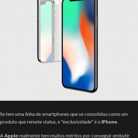
Se tem uma linha de smartphones que se consolidou como um
produto que remete status, e "exclusividade" é o
iPhone
.
A
Apple
realmente tem muitos méritos por conseguir embutir