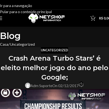
Ir para a navegação
Pular para o conteúdo principal
0
R$
0,0
Blog
Casa
Uncategorized
UNCATEGORIZED
Crash Arena Turbo Stars’ é
eleito melhor jogo do ano pelo
Google;
0
Adm Suporte
On 02/12/2017