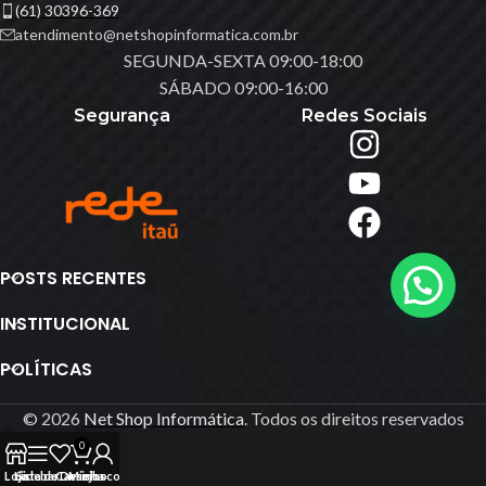
(61) 30396-369
atendimento@netshopinformatica.com.br
SEGUNDA-SEXTA 09:00-18:00
SÁBADO 09:00-16:00
Segurança
Redes Sociais
POSTS RECENTES
INSTITUCIONAL
POLÍTICAS
© 2026
Net Shop Informática
. Todos os direitos reservados
0
Loja
Lista de Desejos
Sidebar
Carrinho
Minha conta