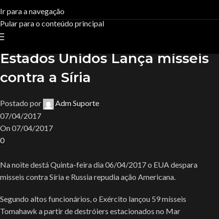
Blog
Ir para a navegação
Pular para o conteúdo principal
Casa
Uncategorized
R$
0,
Uncategorized
Estados Unidos Lança mísseis
contra a Síria
Postado por
Adm Suporte
07/04/2017
On 07/04/2017
0
Na noite destá Quinta-feira dia 06/04/2017 o EUA despara
misseis contra Síria e Russia repudia ação Americana.
Segundo altos funcionários, o Exército lançou 59 mísseis
Tomahawk a partir de destróiers estacionados no Mar