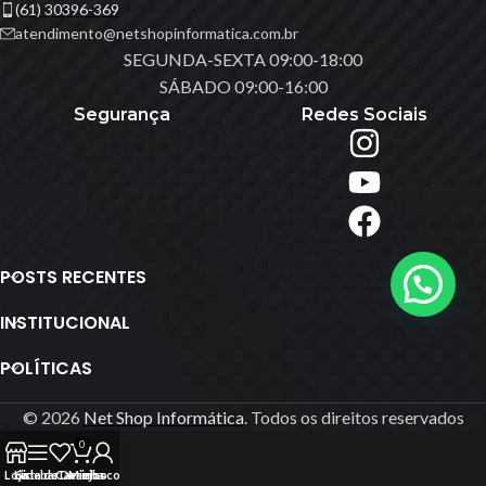
(61) 30396-369
atendimento@netshopinformatica.com.br
SEGUNDA-SEXTA 09:00-18:00
SÁBADO 09:00-16:00
Segurança
Redes Sociais
POSTS RECENTES
INSTITUCIONAL
POLÍTICAS
© 2026
Net Shop Informática
. Todos os direitos reservados
0
Loja
Lista de Desejos
Sidebar
Carrinho
Minha conta