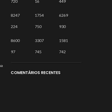
720
16
449
8247
1754
6269
224
750
930
8600
3307
1581
97
745
742
ha
COMENTÁRIOS RECENTES