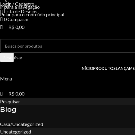
0
0
0
Login / Cadastro
Ir para a navegação
Lista de Desejos
Pular para o conteúdo principal
0
Comparar
R$
0,00
Pesquisar
INÍCIO
PRODUTOS
LANÇAME
Menu
R$
0,00
Pesquisar
Blog
Casa
Uncategorized
Uncategorized