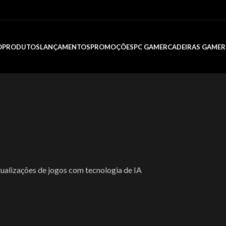
O
PRODUTOS
LANÇAMENTOS
PROMOÇÕES
PC GAMER
CADEIRAS GAMER
0 com atualizações de jogos
ualizações de jogos com tecnologia de IA