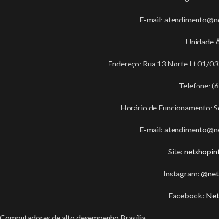
E-mail: atendimento@n
Unidade Á
Endereço: Rua 13 Norte Lt 01/03 L
Telefone: (
Horário de Funcionamento: S
E-mail: atendimento@n
Site:
netshopin
Instagram:
@nets
Facebook:
Net
Computadores de alto desempenho Brasília