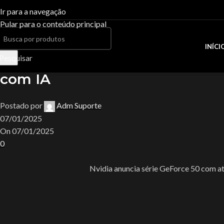
Blog
Ir para a navegação
Pular para o conteúdo principal
Casa
Uncategorized
Uncategorized
INÍCI
Nvidia anuncia série GeForce 5
Pesquisar
com IA
Postado por
Adm Suporte
07/01/2025
On 07/01/2025
0
Nvidia anuncia série GeForce 50 com at