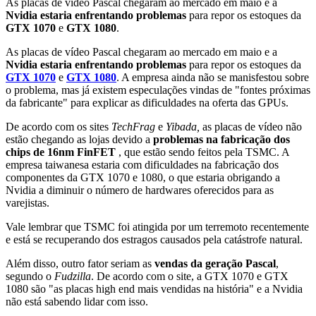
As placas de vídeo Pascal chegaram ao mercado em maio e a
Nvidia estaria enfrentando problemas
para repor os estoques da
GTX 1070
e
GTX 1080
.
As placas de vídeo Pascal chegaram ao mercado em maio e a
Nvidia estaria enfrentando problemas
para repor os estoques da
GTX 1070
e
GTX 1080
. A empresa ainda não se manisfestou sobre
o problema, mas já existem especulações vindas de "fontes próximas
da fabricante" para explicar as dificuldades na oferta das GPUs.
De acordo com os sites
TechFrag
e
Yibada,
as placas de vídeo não
estão chegando as lojas devido a
problemas na fabricação dos
chips de 16nm FinFET
, que estão sendo feitos pela TSMC. A
empresa taiwanesa estaria com dificuldades na fabricação dos
componentes da GTX 1070 e 1080, o que estaria obrigando a
Nvidia a diminuir o número de hardwares oferecidos para as
varejistas.
Vale lembrar que TSMC foi atingida por um terremoto recentemente
e está se recuperando dos estragos causados pela catástrofe natural.
Além disso, outro fator seriam as
vendas da geração Pascal
,
segundo o
Fudzilla
. De acordo com o site, a GTX 1070 e GTX
1080 são "as placas high end mais vendidas na história" e a Nvidia
não está sabendo lidar com isso.