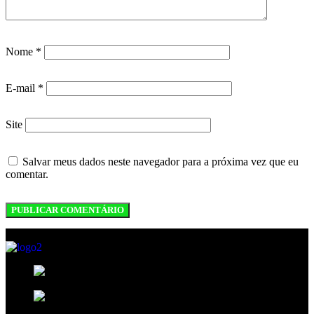
Nome
*
E-mail
*
Site
Salvar meus dados neste navegador para a próxima vez que eu
comentar.
35, BLOCO B, 208, SHCN - Asa Norte,
Brasília - DF, 70853-520
R. 13 Norte, 19 - Águas Claras, Brasília -
DF