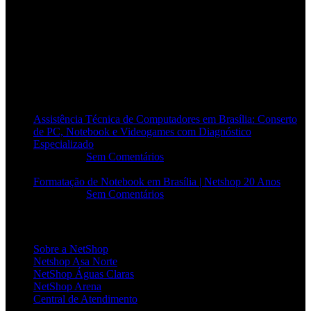
POSTS RECENTES
Assistência Técnica de Computadores em Brasília: Conserto
de PC, Notebook e Videogames com Diagnóstico
Especializado
20/06/2026
Sem Comentários
Formatação de Notebook em Brasília | Netshop 20 Anos
17/06/2026
Sem Comentários
INSTITUCIONAL
Sobre a NetShop
Netshop Asa Norte
NetShop Águas Claras
NetShop Arena
Central de Atendimento