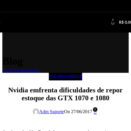
Ir para a navegação
Pular para o conteúdo principal
0
R$
0,0
Blog
Casa
Uncategorized
UNCATEGORIZED
Nvidia emfrenta dificuldades de repor
estoque das GTX 1070 e 1080
0
Adm Suporte
On 27/06/2017