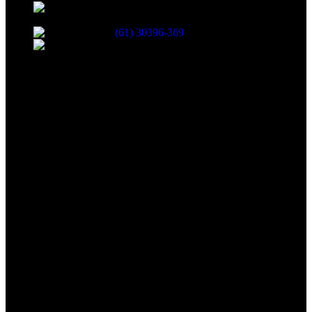
Avenida das Castanheiras 820 Edifício Big
Center, Sala 708 - Águas Claras, Brasília - DF, 71900-100
(61) 30396-369
atendimento@netshopinformatica.com.br
SEGUNDA-SEXTA 09:00-18:00
SÁBADO 09:00-16:00
Segurança
Redes Sociais