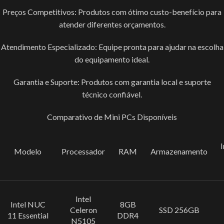
Preços Competitivos: Produtos com ótimo custo-benefício para
atender diferentes orçamentos.
Atendimento Especializado: Equipe pronta para ajudar na escolha
do equipamento ideal.
Garantia e Suporte: Produtos com garantia local e suporte
técnico confiável.
Comparativo de Mini PCs Disponíveis
I
Modelo
Processador
RAM
Armazenamento
Intel
Intel NUC
8GB
Celeron
SSD 256GB
11 Essential
DDR4
N5105