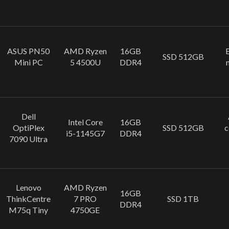
ASUS PN50
AMD Ryzen
16GB
E
SSD 512GB
Mini PC
5 4500U
DDR4
Dell
Intel Core
16GB
OptiPlex
SSD 512GB
c
i5-1145G7
DDR4
7090 Ultra
Lenovo
AMD Ryzen
16GB
ThinkCentre
7 PRO
SSD 1TB
DDR4
M75q Tiny
4750GE