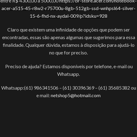
entre R$ 4300,00 a 5000,00
https://br-store.acer.com/notebook-
acer-a515-45-r8w2-r75700u-8gb-512gb-ssd-wnhpsl64-silver-
15-6-fhd-nx-aydal-009/p?idsku=928
Claro que existem uma infinidade de opções que podem ser
encontradas, essas são apenas algumas que sugerimos para essa
finalidade. Qualquer dúvida, estamos à disposição para ajudá-lo
no que for preciso.
Preciso de ajuda? Estamos disponíveis por telefone, e-mail ou
Whatsapp.
Whatsapp:(61) 986341506 – (61) 30396369 – (61) 35685382 ou
e mail:
netshop5@hotmail.com