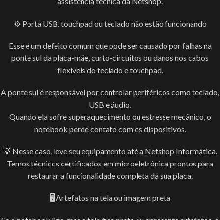
assistência técnica da Netshop.
⚙️ Porta USB, touchpad ou teclado não estão funcionando
Esse é um defeito comum que pode ser causado por falhas na
ponte sul da placa-mãe, curto-circuitos ou danos nos cabos
flexíveis do teclado e touchpad.
A ponte sul é responsável por controlar periféricos como teclado,
USB e áudio.
Quando ela sofre superaquecimento ou estresse mecânico, o
notebook perde contato com os dispositivos.
💡 Nesse caso, leve seu equipamento até a Netshop Informática.
Temos técnicos certificados em microeletrônica prontos para
restaurar a funcionalidade completa da sua placa.
🖥️ Artefatos na tela ou imagem preta
Se o notebook liga, mas a tela fica preta ou apresenta artefatos, o