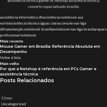
assistência técnica gamer df, netshop assistência tecnica,
conserto especializado brasilia
assistência informática df
assistência notebook asa
norte
assistência técnica águas claras
console nao liga
df
manutenção notebook brasília
notebook nao liga brasilia
reparo
profissional notebook
Mais recente
Mouse Gamer em Brasília: Referência Absoluta em
Desempenho
Voltar à lista
Mais velho
Por que a Netshop é referência em PCs Gamer e
assistência técnica
Posts Relacionados
13
nov
Uncategorized