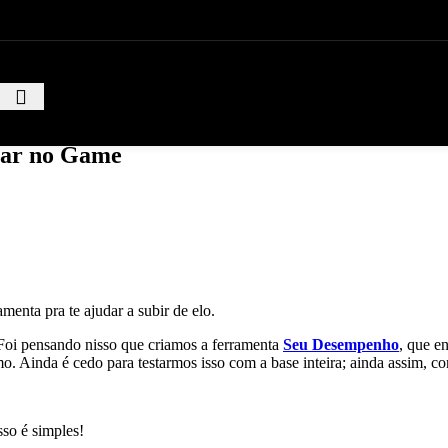
Gabinetes
Gabinetes
Gabinetes Gamer
Gabinetes Para Escritório
Gabinetes de Alta Performance
orar no Game
Modelos gamer e profissionais com excelente ventilação e desig
VER GABINETES
Impressoras
Impressoras
Impressora
enta pra te ajudar a subir de elo.
oi pensando nisso que criamos a ferramenta
Seu Desempenho
, que e
mo. Ainda é cedo para testarmos isso com a base inteira; ainda assim,
sso é simples!