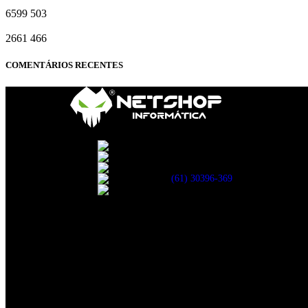
6599
503
2661
466
COMENTÁRIOS RECENTES
35, BLOCO B, 208, SHCN - Asa No
R. 13 Norte, 19 - Águas Claras, Br
Avenida das Castanheiras 820 Edifí
(61) 30396-369
atendimento@netshopinformati
Segurança