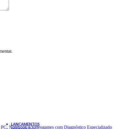
Modems
Telefone Fixo
mentar.
Telefone
Telefone Fixo
LANÇAMENTOS
de PC, Notebook e Videogames com Diagnóstico Especializado