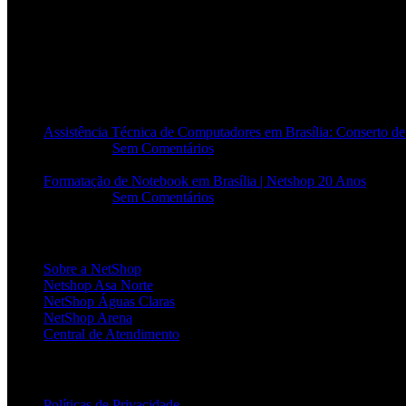
POSTS RECENTES
Assistência Técnica de Computadores em Brasília: Conserto 
20/06/2026
Sem Comentários
Formatação de Notebook em Brasília | Netshop 20 Anos
17/06/2026
Sem Comentários
INSTITUCIONAL
Sobre a NetShop
Netshop Asa Norte
NetShop Águas Claras
NetShop Arena
Central de Atendimento
POLÍTICAS
Políticas de Privacidade