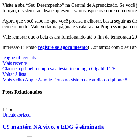
Visite a aba “Seu Desempenho” na Central de Aprendizado. Se você 
função, o sistema analisa e apresenta vários aspectos sobre como voc
Agora que você sabe no que você precisa melhorar, basta seguir as di
céu é o limite! Vale voltar na página e visitar a aba Progressão para
Vale lembrar que o beta estará funcionando até o fim da temporada 2
Interessou? Então
registre-se agora mesmo
! Contamos com o seu ap
league of legends
Mais recente
Claro e a primeira empresa a testar tecnologia Gigabit LTE
Voltar à lista
Mais velho
Apple Admite Erros no sistema de áudio do Iphone 8
Posts Relacionados
17
out
Uncategorized
C9 mantém NA vivo, e EDG é eliminada