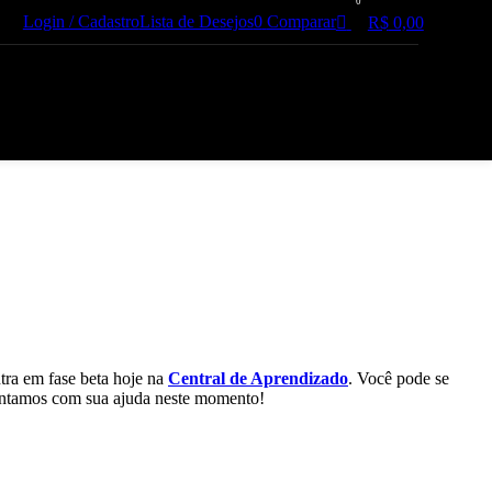
0
Login / Cadastro
Lista de Desejos
0
Comparar
R$
0,00
n moderno.
Impressoras e
Multifuncionais
ntra em fase beta hoje na
Central de Aprendizado
. Você pode se
Produtividade e qualidade de
 contamos com sua ajuda neste momento!
impressão para casa ou escritório.
VER IMPRESSORAS