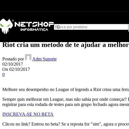
Ir para a navegação
Pular para o conteúdo principal
Blog
Casa
Uncategorized
Uncategorized
Riot cria um metodo de te ajudar a melh
Postado por
Adm Suporte
02/10/2017
On 02/10/2017
0
Melhore seu desempenho no League of legends a Riot criou uma ferram
Sempre quis melhorar em League, mas não sabia por onde começar? F
registrar para esta rodada de testes para um grupo fechado agora mes
INSCREVA-SE NO BETA
Clicou no link? Entrou no beta? Se a reposta for "sim", agora o proce