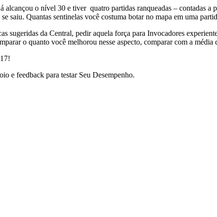
já alcançou o nível 30 e tiver quatro partidas ranqueadas – contada
Monitores
ê se saiu. Quantas sentinelas você costuma botar no mapa em uma partida
Monitores
Monitor
cas sugeridas da Central, pedir aquela força para Invocadores experie
 comparar o quanto você melhorou nesse aspecto, comparar com a média da
017!
Monitores de Alta Resolução
oio e feedback para testar Seu Desempenho.
Perfeitos para gaming, trabalho e criação de conteúdos.
VER MONITORES
Notebooks
Notebooks
Notebooks Gamer
Notebooks Workstation
Notebooks Apple/Imac
Notebooks Para Todas as Tarefas
Desempenho, mobilidade e tecnologia para o seu dia a dia.
VER NOTEBOOKS
Peças
Peças