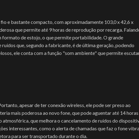
 fio e bastante compacto, com aproximadamente 103,0 x 42,6 x
rosa que permite até 9 horas de reprodução por recarga. Faland
 formato de estojo, o que permite portabilidade. O grande
 ruídos que, segundo a fabricante, é de última geração, podendo
telosos, ele conta com a função "som ambiente" que permite escuta
rtanto, apesar de ter conexão wireless, ele pode ser preso ao
teria mais poderosa ao novo fone, que pode aguentar até 14 horas
 atmosférica, que melhora o cancelamento de ruídos do dispositi
nções interessantes, como o alerta de chamadas que faz o fone vibr
tora para ser transportado durante o dia.