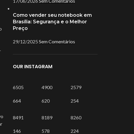
17/06/2026
Sem Comentários
Como vender seu notebook em
Brasília: Segurança e o Melhor
Preço
o
29/12/2025
Sem Comentários
r
OUR INSTAGRAM
6505
4900
2579
664
620
254
vo
8491
8189
8260
ar
146
578
224