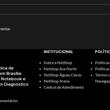
mentar.
INSTITUCIONAL
POLÍTI
Sobre a NetShop
Política
nica de
Netshop Asa Norte
Política
 Brasília:
NetShop Águas Claras
Termos d
, Notebook e
NetShop Arena
Navegaç
m Diagnóstico
Central de Atendimento
omentários