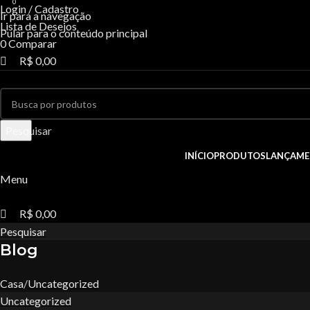
0
0
0
Login / Cadastro
Ir para a navegação
Lista de Desejos
Pular para o conteúdo principal
0
Comparar
R$
0,00
Pesquisar
INÍCIO
PRODUTOS
LANÇAME
Menu
R$
0,00
Pesquisar
Blog
Casa
Uncategorized
Uncategorized