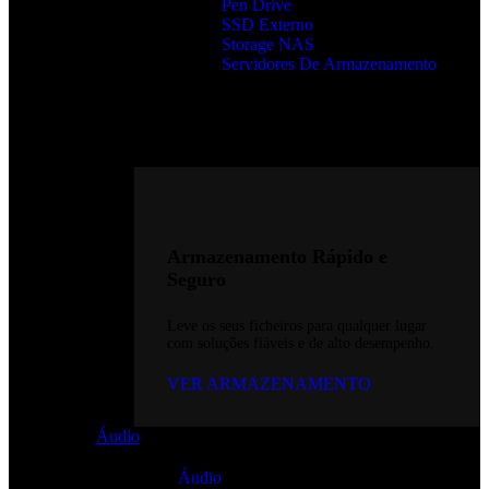
Pen Drive
SSD Externo
Storage NAS
Servidores De Armazenamento
Armazenamento Rápido e
Seguro
Leve os seus ficheiros para qualquer lugar
com soluções fiáveis e de alto desempenho.
VER ARMAZENAMENTO
Áudio
Áudio