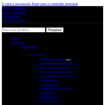
Ir para a navegação
Pular para o conteúdo principal
Login / Cadastro
Lista de Desejos
0
Comparar
0
itens
R$
0,00
Pesquisar
Início
Produtos
Acessórios
Acessórios
Acessórios Apple
HOT
Apresentador De Slides
Base Para Notebook
Bateria Para Notebook
Cadeiras Gamer E Sim...
Calculadoras
Carregadores
Controlador De LED
DRONES
Ferramentas
Fita De Led