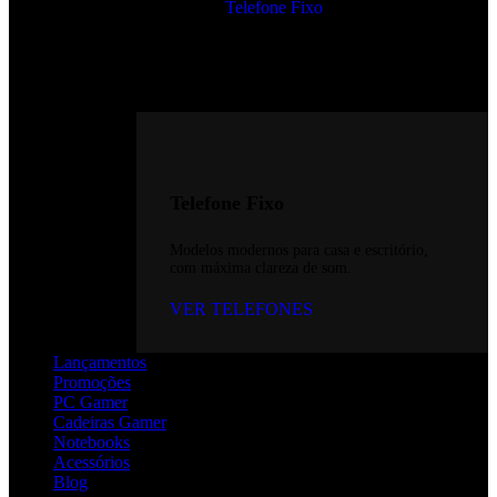
Telefone Fixo
Telefone Fixo
Modelos modernos para casa e escritório,
com máxima clareza de som.
VER TELEFONES
Lançamentos
Promoções
PC Gamer
Cadeiras Gamer
Notebooks
Acessórios
Blog