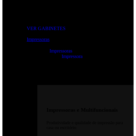
Gabinetes de Alta Performance
Modelos gamer e profissionais com excelente ventilação e
design moderno.
VER GABINETES
Impressoras
Impressoras
Impressora
Impressoras e Multifuncionais
Produtividade e qualidade de impressão para
casa ou escritório.