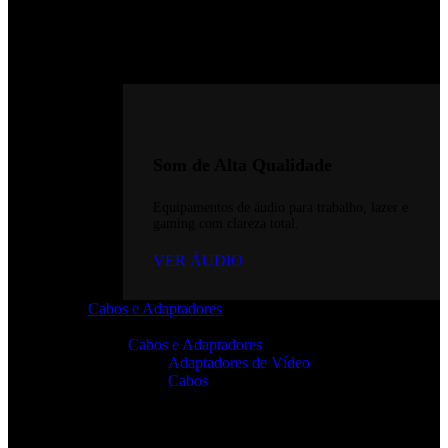
Som de Alta Qualidade
Equipamentos de áudio para trabalho, lazer e
gaming com clareza total.
VER ÁUDIO
Cabos e Adaptadores
Cabos e Adaptadores
Adaptadores de Vídeo
Cabos