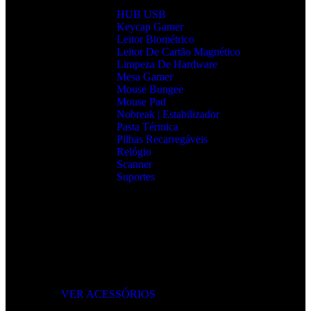
HUB USB
Keycap Gamer
Leitor Biométrico
Leitor De Cartão Magnético
Limpeza De Hardware
Mesa Gamer
Mouse Bungee
Mouse Pad
Nobreak | Estabilizador
Pasta Térmica
Pilhas Recarregáveis
Relógio
Scanner
Suportes
Acessórios que Facilitam o Seu Dia
Melhore a produtividade, conforto e organização com
acessórios essenciais para o seu setup.
VER ACESSÓRIOS