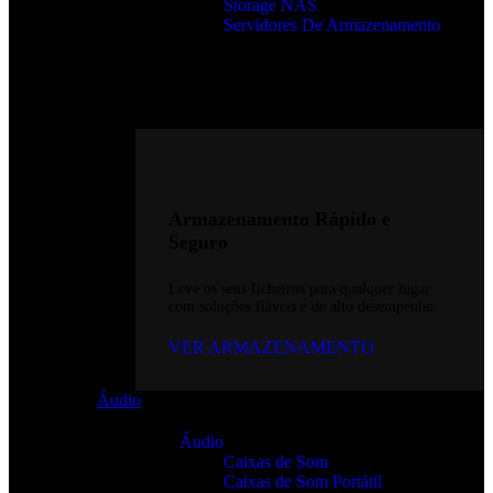
Storage NAS
Servidores De Armazenamento
Armazenamento Rápido e
Seguro
Leve os seus ficheiros para qualquer lugar
com soluções fiáveis e de alto desempenho.
VER ARMAZENAMENTO
Áudio
Áudio
Caixas de Som
Caixas de Som Portátil