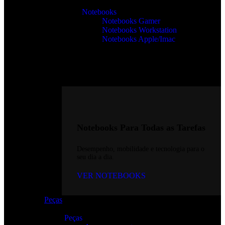
Notebooks
Notebooks Gamer
Notebooks Workstation
Notebooks Apple/Imac
Notebooks Para Todas as Tarefas
Desempenho, mobilidade e tecnologia para o
seu dia a dia.
VER NOTEBOOKS
Peças
Peças