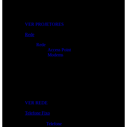
Projetores Modernos
Imagem nítida para apresentações, filmes e gaming.
VER PROJETORES
Rede
Rede
Access Point
Modems
Internet Sem Interrupções
Roteadores, modems e repetidores para ligação rápida e
estável.
VER REDE
Telefone Fixo
Telefone