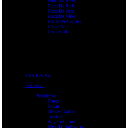
Memória RAM
Placa De Rede
Placa De Som
Placa De Vídeo
Placas De Captura
Placas Mãe
Processador
Peças e Componentes
Actualize o seu PC com peças fiáveis e de alto desempenho.
VER PEÇAS
Periféricos
Periféricos
Fones
In-Ear
Headset Gamer
Joysticks
Keycap Gamer
Mesa Digitalizadora