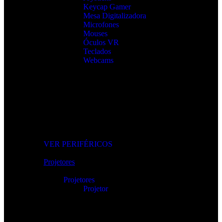
Keycap Gamer
Mesa Digitalizadora
Microfones
Mouses
Óculos VR
Teclados
Webcams
Os Melhores Periféricos
Eleve o conforto e o desempenho com periféricos de alta
qualidade.
VER PERIFÉRICOS
Projetores
Projetores
Projetor