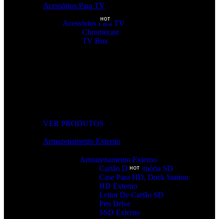
Acessórios Para TV
HOT
Acessórios Para TV
Chromecast
TV Box
Tudo Para a Sua TV
Desde cabos a suportes, encontre acessórios que elevam a sua
experiência audiovisual.
VER PRODUTOS
Armazenamento Externo
Armazenamento Externo
Cartão De Memória SD
HOT
Case Para HD, Dock Station
HD Externo
Leitor De Cartão SD
Pen Drive
SSD Externo