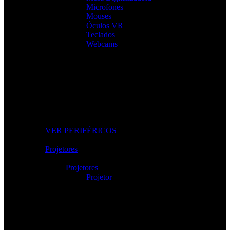
Microfones
Mouses
Óculos VR
Teclados
Webcams
Os Melhores Periféricos
Eleve o conforto e o desempenho com periféricos de alta
qualidade.
VER PERIFÉRICOS
Projetores
Projetores
Projetor
Projetores Modernos