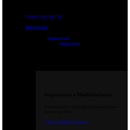
Modelos gamer e profissionais com excelente ventilação e
design moderno.
VER GABINETES
Impressoras
Impressoras
Impressora
Impressoras e Multifuncionais
Produtividade e qualidade de impressão para
casa ou escritório.
VER IMPRESSORAS