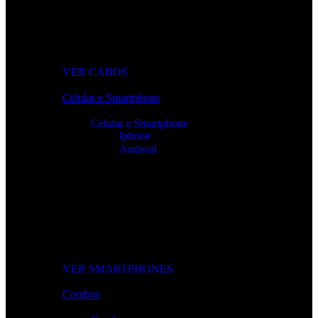
Cabos Para Tudo o Que Precisa
Conectividade rápida e sem falhas para todos os seus
dispositivos.
VER CABOS
Celular e Smartphone
Celular e Smartphone
Iphone
Android
Smartphones de Última Geração
Modelos modernos, potentes e com excelente custo-benefício
para o seu dia a dia.
VER SMARTPHONES
Combos