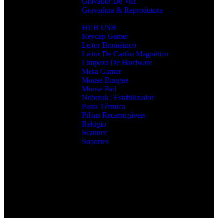
Gravador De Voz
Gravadora & Reprodutora
HUB USB
Keycap Gamer
Leitor Biométrico
Leitor De Cartão Magnético
Limpeza De Hardware
Mesa Gamer
Mouse Bungee
Mouse Pad
Nobreak | Estabilizador
Pasta Térmica
Pilhas Recarregáveis
Relógio
Scanner
Suportes
Acessórios que Facilitam o Seu Dia
Melhore a produtividade, conforto e organização com
acessórios essenciais para o seu setup.