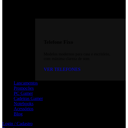
Telefone Fixo
Modelos modernos para casa e escritório,
com máxima clareza de som.
VER TELEFONES
Lançamentos
Promoções
PC Gamer
Cadeiras Gamer
Notebooks
Acessórios
Blog
Login / Cadastro