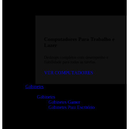
Computadores Para Trabalho e
Lazer
Desktops completos com desempenho e
fiabilidade para todas as tarefas.
VER COMPUTADORES
Gabinetes
Gabinetes
Gabinetes Gamer
Gabinetes Para Escritório