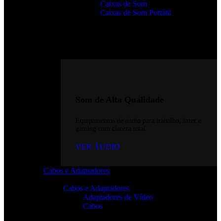
Caixas de Som
Caixas de Som Portátil
Som de Alta Qualidade
Equipamentos de áudio para trabalho, lazer e
gaming com clareza total.
VER ÁUDIO
Cabos e Adaptadores
Cabos e Adaptadores
Adaptadores de Vídeo
Cabos