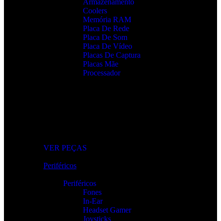
Armazenamento
Coolers
Memória RAM
Placa De Rede
Placa De Som
Placa De Vídeo
Placas De Captura
Placas Mãe
Processador
Peças e Componentes
Actualize o seu PC com peças fiáveis e de alto desempenho.
VER PEÇAS
Periféricos
Periféricos
Fones
In-Ear
Headset Gamer
Joysticks