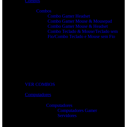
Combos
Combos
Combo Gamer Headset
Combo Gamer Mouse & Mousepad
Combo Gamer Mouse & Headset
Combo Teclado & Mouse/Teclado sem
Fio/Combo Teclado e Mouse sem Fio
Combos Gamer Completos
Kits potentes e económicos para elevar o desempenho do seu
setup.
VER COMBOS
Computadores
Computadores
Computadores Gamer
Servidores