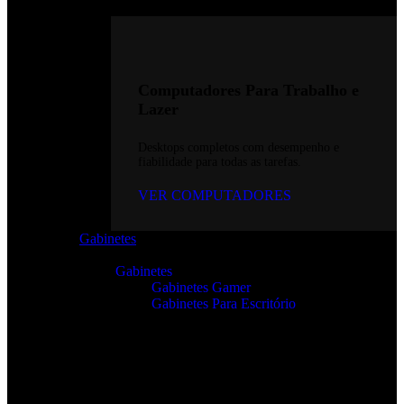
Computadores Para Trabalho e
Lazer
Desktops completos com desempenho e
fiabilidade para todas as tarefas.
VER COMPUTADORES
Gabinetes
Gabinetes
Gabinetes Gamer
Gabinetes Para Escritório
Gabinetes de Alta Performance