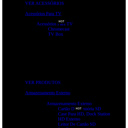
VER ACESSÓRIOS
Acessórios Para TV
HOT
Acessórios Para TV
Chromecast
TV Box
Tudo Para a Sua TV
Desde cabos a suportes, encontre acessórios que elevam a sua
experiência audiovisual.
VER PRODUTOS
Armazenamento Externo
Armazenamento Externo
Cartão De Memória SD
HOT
Case Para HD, Dock Station
HD Externo
Leitor De Cartão SD