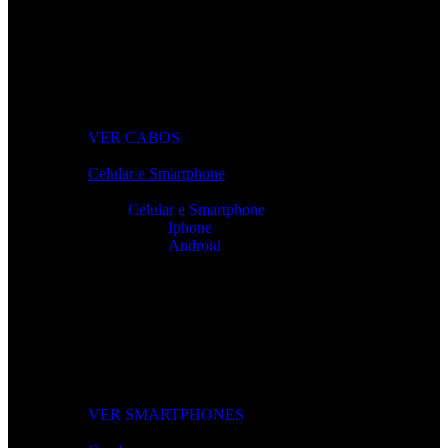
Cabos Para Tudo o Que Precisa
Conectividade rápida e sem falhas para todos os seus
dispositivos.
VER CABOS
Celular e Smartphone
Celular e Smartphone
Iphone
Android
Smartphones de Última Geração
Modelos modernos, potentes e com excelente custo-benefício
para o seu dia a dia.
VER SMARTPHONES