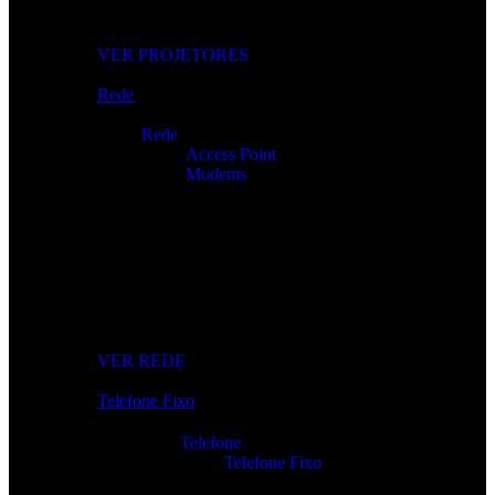
Imagem nítida para apresentações, filmes e gaming.
VER PROJETORES
Rede
Rede
Access Point
Modems
Internet Sem Interrupções
Roteadores, modems e repetidores para ligação rápida e
estável.
VER REDE
Telefone Fixo
Telefone
Telefone Fixo