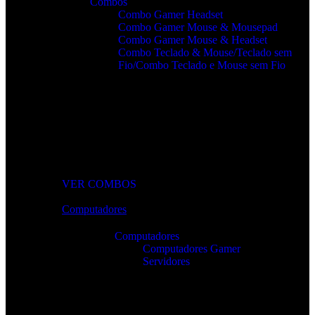
Combos
Combo Gamer Headset
Combo Gamer Mouse & Mousepad
Combo Gamer Mouse & Headset
Combo Teclado & Mouse/Teclado sem
Fio/Combo Teclado e Mouse sem Fio
Combos Gamer Completos
Kits potentes e económicos para elevar o desempenho do seu
setup.
VER COMBOS
Computadores
Computadores
Computadores Gamer
Servidores