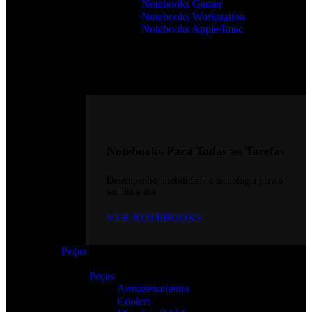
Notebooks Gamer
Notebooks Workstation
Notebooks Apple/Imac
Notebooks Para Todas as Tarefas
Desempenho, mobilidade e tecnologia para o
seu dia a dia.
VER NOTEBOOKS
Peças
Peças
Armazenamento
Coolers