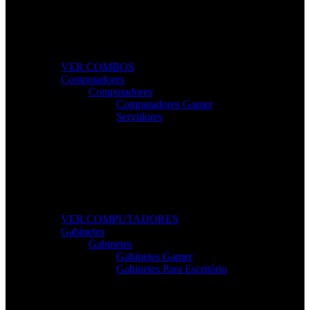
Combos Gamer Completos
Kits potentes e económicos para elevar o desempenho
do seu setup.
VER COMBOS
Computadores
Computadores
Computadores Gamer
Servidores
Computadores Para Trabalho e Lazer
Desktops completos com desempenho e fiabilidade
para todas as tarefas.
VER COMPUTADORES
Gabinetes
Gabinetes
Gabinetes Gamer
Gabinetes Para Escritório
Gabinetes de Alta Performance