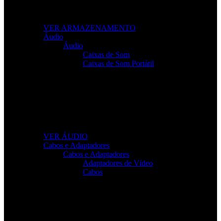
Leve os seus ficheiros para qualquer lugar com
soluções fiáveis e de alto desempenho.
VER ARMAZENAMENTO
Áudio
Áudio
Caixas de Som
Caixas de Som Portátil
Som de Alta Qualidade
Equipamentos de áudio para trabalho, lazer e gaming
com clareza total.
VER ÁUDIO
Cabos e Adaptadores
Cabos e Adaptadores
Adaptadores de Vídeo
Cabos
Cabos Para Tudo o Que Precisa
Conectividade rápida e sem falhas para todos os seus