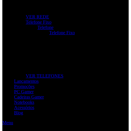
Roteadores, modems e repetidores para ligação rápida e
estável.
VER REDE
Telefone Fixo
Telefone
Telefone Fixo
Telefone Fixo
Modelos modernos para casa e escritório, com máxima
clareza de som.
VER TELEFONES
Lançamentos
Promoções
PC Gamer
Cadeiras Gamer
Notebooks
Acessórios
Blog
Menu