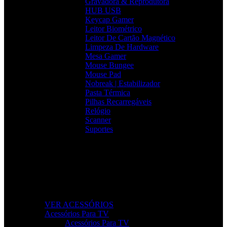
Gravadora & Reprodutora
HUB USB
Keycap Gamer
Leitor Biométrico
Leitor De Cartão Magnético
Limpeza De Hardware
Mesa Gamer
Mouse Bungee
Mouse Pad
Nobreak | Estabilizador
Pasta Térmica
Pilhas Recarregáveis
Relógio
Scanner
Suportes
Acessórios que Facilitam o Seu Dia
Melhore a produtividade, conforto e organização com
acessórios essenciais para o seu setup.
VER ACESSÓRIOS
Acessórios Para TV
Acessórios Para TV