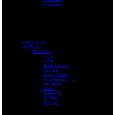
Processador
Peças e Componentes
Actualize o seu PC com peças fiáveis e de alto
desempenho.
VER PEÇAS
Periféricos
Periféricos
Fones
In-Ear
Headset Gamer
Joysticks
Keycap Gamer
Mesa Digitalizadora
Microfones
Mouses
Óculos VR
Teclados
Webcams