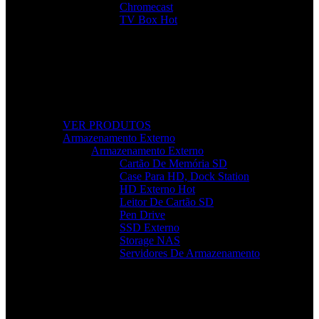
Chromecast
TV Box
Hot
Tudo Para a Sua TV
Desde cabos a suportes, encontre acessórios que
elevam a sua experiência audiovisual.
VER PRODUTOS
Armazenamento Externo
Armazenamento Externo
Cartão De Memória SD
Case Para HD, Dock Station
HD Externo
Hot
Leitor De Cartão SD
Pen Drive
SSD Externo
Storage NAS
Servidores De Armazenamento
Armazenamento Rápido e Seguro