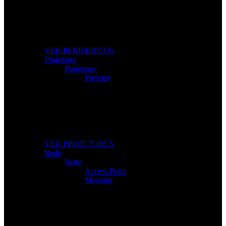
Os Melhores Periféricos
Eleve o conforto e o desempenho com periféricos de
alta qualidade.
VER PERIFÉRICOS
Projetores
Projetores
Projetor
Projetores Modernos
Imagem nítida para apresentações, filmes e gaming.
VER PROJETORES
Rede
Rede
Access Point
Modems
Internet Sem Interrupções