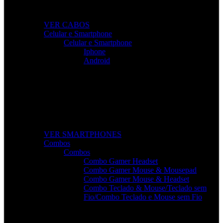
dispositivos.
VER CABOS
Celular e Smartphone
Celular e Smartphone
Iphone
Android
Smartphones de Última Geração
Modelos modernos, potentes e com excelente custo-
benefício para o seu dia a dia.
VER SMARTPHONES
Combos
Combos
Combo Gamer Headset
Combo Gamer Mouse & Mousepad
Combo Gamer Mouse & Headset
Combo Teclado & Mouse/Teclado sem
Fio/Combo Teclado e Mouse sem Fio