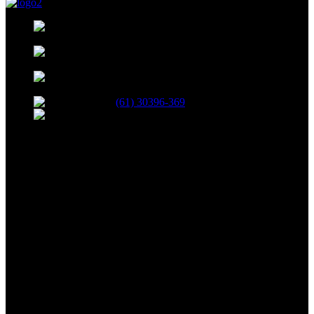
35, BLOCO B, 208, SHCN - Asa Norte,
Brasília - DF, 70853-520
R. 13 Norte, 19 - Águas Claras, Brasília -
DF
Avenida das Castanheiras 820 Edifício Big
Center, Sala 708 - Águas Claras, Brasília - DF, 71900-100
(61) 30396-369
atendimento@netshopinformatica.com.br
SEGUNDA-SEXTA 09:00-18:00
SÁBADO 09:00-16:00
Segurança
Redes Sociais