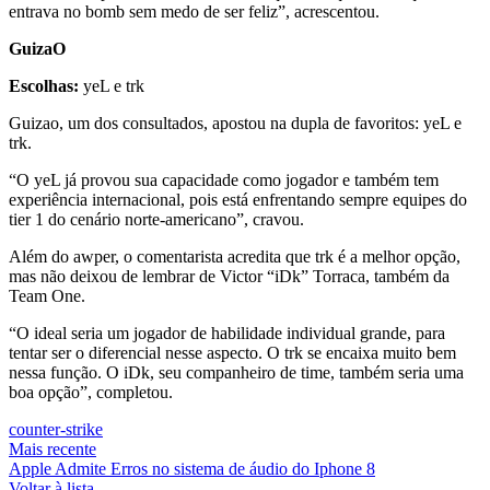
entrava no bomb sem medo de ser feliz”, acrescentou.
GuizaO
Escolhas:
yeL e trk
Guizao, um dos consultados, apostou na dupla de favoritos: yeL e
trk.
“O yeL já provou sua capacidade como jogador e também tem
experiência internacional, pois está enfrentando sempre equipes do
tier 1 do cenário norte-americano”, cravou.
Além do awper, o comentarista acredita que trk é a melhor opção,
mas não deixou de lembrar de Victor “iDk” Torraca, também da
Team One.
“O ideal seria um jogador de habilidade individual grande, para
tentar ser o diferencial nesse aspecto. O trk se encaixa muito bem
nessa função. O iDk, seu companheiro de time, também seria uma
boa opção”, completou.
counter-strike
Mais recente
Apple Admite Erros no sistema de áudio do Iphone 8
Voltar à lista