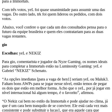
para a Immortals.
Com três votos, yeL foi quase unanimidade para assumir uma das
vagas. Do outro lado, trk foi quem liderou os pedidos, com dois
votos.
Abaixo, você confere o que cada um dos consultados pensa para o
futuro da equipe brasileira e quem eles contratariam para as duas
vagas restantes.
gio
Escolhas:
yeL e NEKIZ
Para gio, comentarista e jogador da Nyze Gaming, os nomes ideais
para completar a Immortals estão na Luminosity Gaming: yeL e
Gabriel “NEKIZ” Schenato.
“As opções imediatas [para a vaga de hen1] seriam yeL ou Maluk3.
Faltam bons AWPs para se jogar nesse nível, então temos de pegar
os dois que estão em melhor forma. Acho que o yeL, por já jogar em
nível internacional há algum tempo, é o favorito”, afirmou.
“O Nekiz cai bem no estilo da Immortals e pode ajudar no clima, já
que é um cara bem tranquilo de se conviver. Ele está cada vez mais
consistente e pode substituir o lucas1, que era aquele cara que