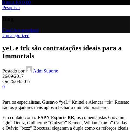
0
itens
R$
0,00
Pesquisar
Blog
Casa
Uncategorized
Uncategorized
yeL e trk são contratações ideais para a
Immortals
Postado por
Adm Suporte
26/09/2017
On 26/09/2017
0
Para os especialistas, Gustavo “yeL” Knittel e Alencar “trk” Rossato
são os jogadores mais aptos a fechar o quinteto brasileiro.
Em contato com o
ESPN Esports BR
, os comentaristas Giovanni
“gio” Deniz, Guilherme “GuizaO” Kemen, Willian “xamp” Caldas
e Otávio “bczz” Boccuzzi elegeram a dupla como os reforços ideais