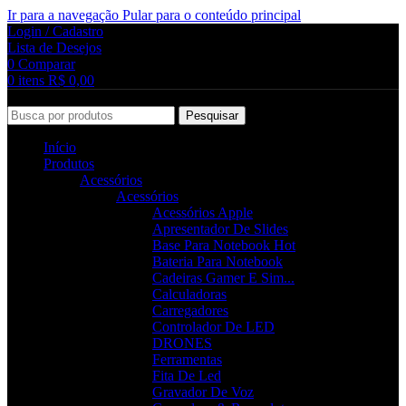
Ir para a navegação
Pular para o conteúdo principal
Login / Cadastro
Lista de Desejos
0
Comparar
0
itens
R$
0,00
Pesquisar
Início
Produtos
Acessórios
Acessórios
Acessórios Apple
Apresentador De Slides
Base Para Notebook
Hot
Bateria Para Notebook
Cadeiras Gamer E Sim...
Calculadoras
Carregadores
Controlador De LED
DRONES
Ferramentas
Fita De Led
Gravador De Voz