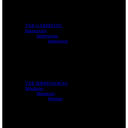
Modelos gamer e profissionais com excelente
ventilação e design moderno.
VER GABINETES
Impressoras
Impressoras
Impressora
Impressoras e Multifuncionais
Produtividade e qualidade de impressão para casa ou
escritório.
VER IMPRESSORAS
Monitores
Monitores
Monitor
Monitores de Alta Resolução
Perfeitos para gaming, trabalho e criação de conteúdos.