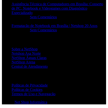
Assistência Técnica de Computadores em Brasília: Conserto
de PC, Notebook e Videogames com Diagnóstico
Especializado
20/06/2026
Sem Comentários
Formatação de Notebook em Brasília | Netshop 20 Anos
17/06/2026
Sem Comentários
INSTITUCIONAL
Sobre a NetShop
Netshop Asa Norte
NetShop Águas Claras
NetShop Arena
Central de Atendimento
POLÍTICAS
Políticas de Privacidade
Políticas de Cookies
Termos de Uso e Navegação
© 2026
Net Shop Informática
. Todos os direitos reservados