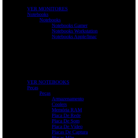
VER MONITORES
Notebooks
Notebooks
Notebooks Gamer
Notebooks Workstation
Notebooks Apple/Imac
Notebooks Para Todas as Tarefas
Desempenho, mobilidade e tecnologia para o seu dia a
dia.
VER NOTEBOOKS
Peças
Peças
Armazenamento
Coolers
Memória RAM
Placa De Rede
Placa De Som
Placa De Vídeo
Placas De Captura
Placas Mãe