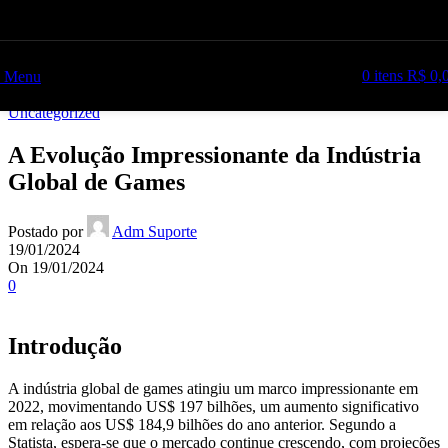
Ir para a navegação
Pular para o conteúdo principal
Blog
0
itens
R$
0,
Menu
Casa
Uncategorized
Uncategorized
A Evolução Impressionante da Indústria
Global de Games
Postado por
Adm Suporte
19/01/2024
On 19/01/2024
0
Introdução
A indústria global de games atingiu um marco impressionante em
2022, movimentando US$ 197 bilhões, um aumento significativo
em relação aos US$ 184,9 bilhões do ano anterior. Segundo a
Statista, espera-se que o mercado continue crescendo, com projeções