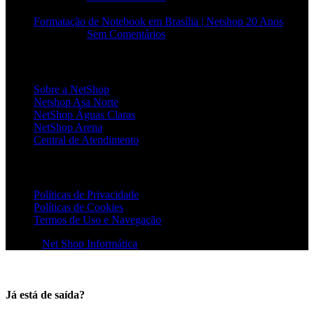
Formatação de Notebook em Brasília | Netshop 20 Anos
17/06/2026
Sem Comentários
INSTITUCIONAL
Sobre a NetShop
Netshop Asa Norte
NetShop Águas Claras
NetShop Arena
Central de Atendimento
POLÍTICAS
Políticas de Privacidade
Políticas de Cookies
Termos de Uso e Navegação
© 2026
Net Shop Informática
. Todos os direitos reservados
Já está de saída?