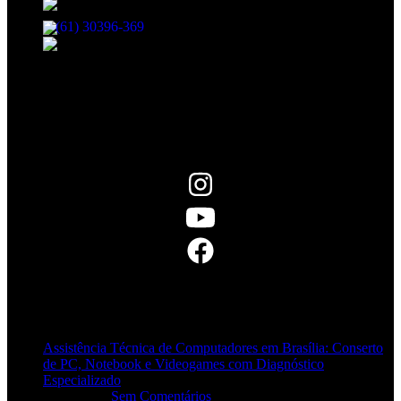
708 - Águas Claras, Brasília - DF, 71900-100
(61) 30396-369
atendimento@netshopinformatica.com.br
SEGUNDA-SEXTA 09:00-18:00
SÁBADO 09:00-16:00
Segurança
Redes Sociais
POSTS RECENTES
Assistência Técnica de Computadores em Brasília: Conserto
de PC, Notebook e Videogames com Diagnóstico
Especializado
20/06/2026
Sem Comentários