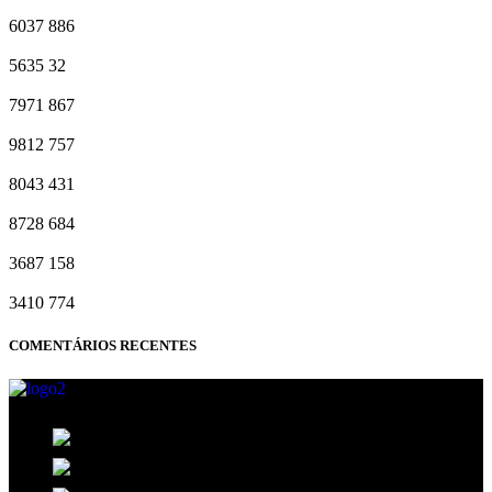
6037
886
5635
32
7971
867
9812
757
8043
431
8728
684
3687
158
3410
774
COMENTÁRIOS RECENTES
35, BLOCO B, 208, SHCN - Asa Norte, Brasília - DF,
70853-520
R. 13 Norte, 19 - Águas Claras, Brasília - DF
Avenida das Castanheiras 820 Edifício Big Center, Sala