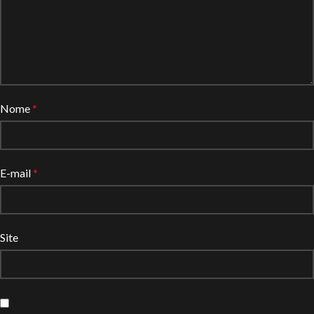
Nome
*
E-mail
*
Site