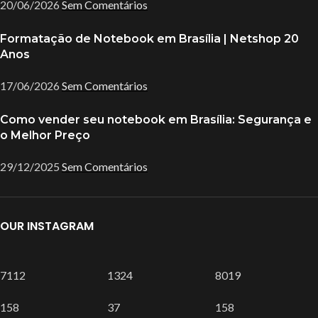
20/06/2026
Sem Comentários
Formatação de Notebook em Brasília | Netshop 20
Anos
17/06/2026
Sem Comentários
Como vender seu notebook em Brasília: Segurança e
o Melhor Preço
29/12/2025
Sem Comentários
OUR INSTAGRAM
7112
1324
8019
158
37
158