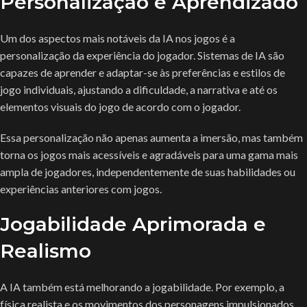
Personalização e Aprendizado
Um dos aspectos mais notáveis da IA nos jogos é a
personalização da experiência do jogador. Sistemas de IA são
capazes de aprender e adaptar-se às preferências e estilos de
jogo individuais, ajustando a dificuldade, a narrativa e até os
elementos visuais do jogo de acordo com o jogador.
Essa personalização não apenas aumenta a imersão, mas também
torna os jogos mais acessíveis e agradáveis para uma gama mais
ampla de jogadores, independentemente de suas habilidades ou
experiências anteriores com jogos.
Jogabilidade Aprimorada e
Realismo
A IA também está melhorando a jogabilidade. Por exemplo, a
física realista e os movimentos dos personagens impulsionados