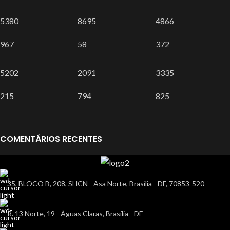
5380
8695
4866
967
58
372
5202
2091
3335
215
794
825
COMENTÁRIOS RECENTES
35, BLOCO B, 208, SHCN - Asa Norte, Brasília - DF, 70853-520
R. 13 Norte, 19 - Águas Claras, Brasília - DF