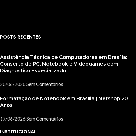
POSTS RECENTES
Assistência Técnica de Computadores em Brasília:
Conserto de PC, Notebook e Videogames com
Diagnóstico Especializado
20/06/2026
Sem Comentários
Formatação de Notebook em Brasília | Netshop 20
Anos
17/06/2026
Sem Comentários
INSTITUCIONAL