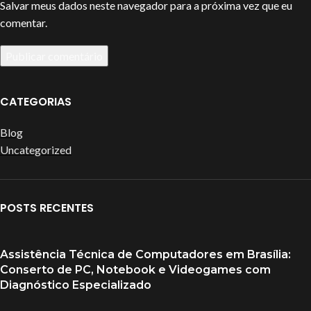
Salvar meus dados neste navegador para a próxima vez que eu
comentar.
CATEGORIAS
Blog
Uncategorized
POSTS RECENTES
Assistência Técnica de Computadores em Brasília:
Conserto de PC, Notebook e Videogames com
Diagnóstico Especializado