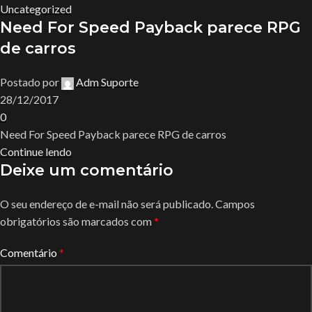
Uncategorized
Need For Speed Payback parece RPG
de carros
Postado por
Adm Suporte
28/12/2017
0
Need For Speed Payback parece RPG de carros
Continue lendo
Deixe um comentário
O seu endereço de e-mail não será publicado.
Campos
obrigatórios são marcados com
*
Comentário
*