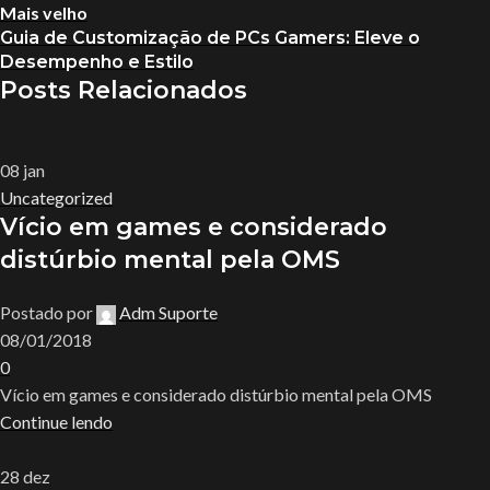
Mais velho
Guia de Customização de PCs Gamers: Eleve o
Desempenho e Estilo
Posts Relacionados
08
jan
Uncategorized
Vício em games e considerado
distúrbio mental pela OMS
Postado por
Adm Suporte
08/01/2018
0
Vício em games e considerado distúrbio mental pela OMS
Continue lendo
28
dez