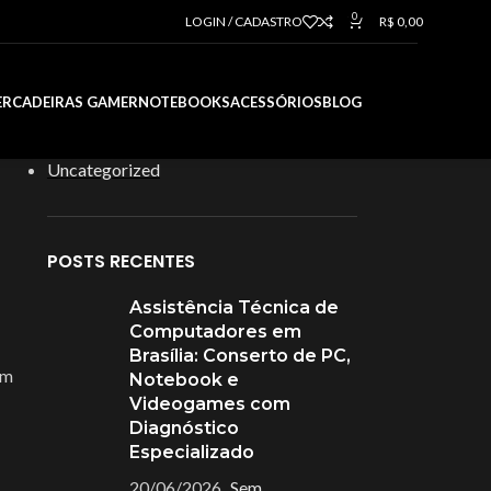
0
LOGIN / CADASTRO
R$
0,00
CATEGORIAS
ER
CADEIRAS GAMER
NOTEBOOKS
ACESSÓRIOS
BLOG
Blog
Uncategorized
POSTS RECENTES
Assistência Técnica de
Computadores em
Brasília: Conserto de PC,
em
Notebook e
Videogames com
Diagnóstico
Especializado
20/06/2026
Sem