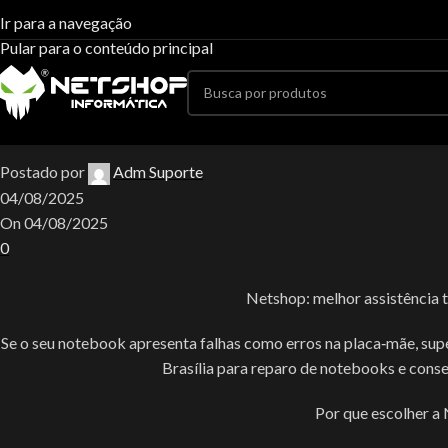
Blog
Ir para a navegação
Pular para o conteúdo principal
Casa
Uncategorized
Uncategorized
Netshop: melhor assistência té
Postado por
Adm Suporte
04/08/2025
On 04/08/2025
0
Netshop: melhor assistência 
Se o seu notebook apresenta falhas como erros na placa‑mãe, supe
Brasília para reparo de notebooks e conse
Por que escolher a