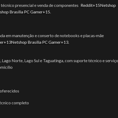
e técnico presencial e venda de componentes
Reddit+15Netshop
shop Brasília PC Gamer+15
.
lizada em manutenção e conserto de notebooks e placas‑mãe
mer+13Netshop Brasília PC Gamer+13
.
Lago Norte, Lago Sul e Taguatinga, com suporte técnico e serviç
HUB USB
micílio
Keycap Gamer
ACESSÓRIOS
HUB USB
des
Leitor Biométrico
T
Acessórios Apple
Keycap G
Leitor De Cartão Magnético
 oferecidos
Apresentador De Slides
Leitor Bio
ok
Limpeza De Hardware
HOT
écnico completo
Base Para Notebook
Leitor De
...
Mesa Gamer
Bateria Para Notebook
Limpeza D
Mouse Bungee