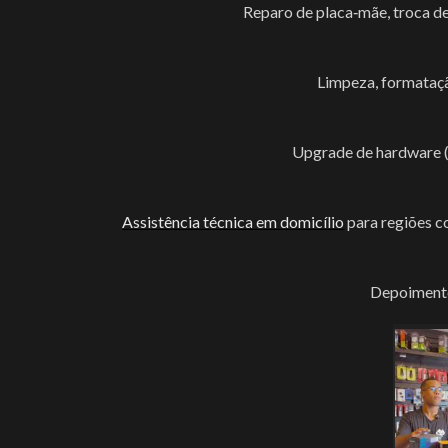
Reparo de placa‑mãe, troca d
Carregadores
Controlador De LED
Limpeza, formataç
DRONES
Ferramentas
Upgrade de hardware 
Fita De Led
Gravador De Voz
Assistência técnica em domicílio
para regiões c
Gravadora & Reprod
Depoimento