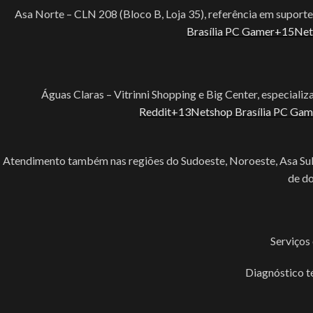
Asa Norte – CLN 208 (Bloco B, Loja 35), referência em suport
Brasília PC Gamer+15Net
Águas Claras – Vitrinni Shopping e Big Center, especia
Reddit+13Netshop Brasília PC Ga
Atendimento também nas regiões do Sudoeste, Noroeste, Asa Sul, 
ACESSÓRIOS
de do
Acessórios Apple
Apresentador De Sli
HO
Base Para Notebook
Serviços
Bateria Para Notebo
Diagnóstico t
Cadeiras Gamer E Sim
Calculadoras