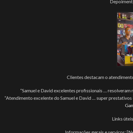
Depoimento
Clientes destacam o atendimento 
“Samuel e David excelentes profissionais … resolvera
“Atendimento excelente do Samuel e David … super prestativos 
Ga
Links útei
Informações gerais e serviços: [
Ne