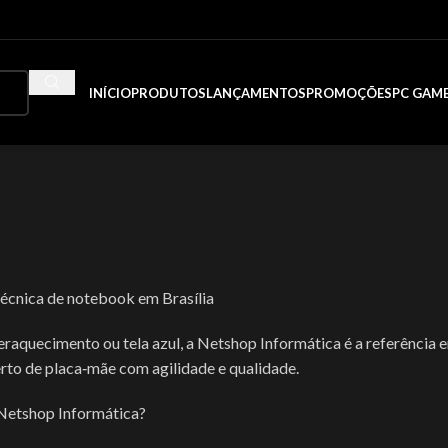
INÍCIO
PRODUTOS
LANÇAMENTOS
PROMOÇÕES
PC GAM
cnica de notebook em Brasília
técnica de notebook em Brasília
raquecimento ou tela azul, a Netshop Informática é a referência 
rto de placa‑mãe com agilidade e qualidade.
 Netshop Informática?