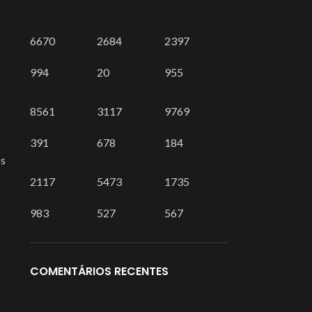
6670
2684
2397
994
20
955
8561
3117
9769
391
678
184
os
2117
5473
1735
Acessórios que
Facilitam o Seu Dia
983
527
567
Melhore a produtividade, conforto e
amer
organização com acessórios
essenciais para o seu setup.
métrico
COMENTÁRIOS RECENTES
Mel
 Cartão Magnético
VER ACESSÓRIOS
e Hardware