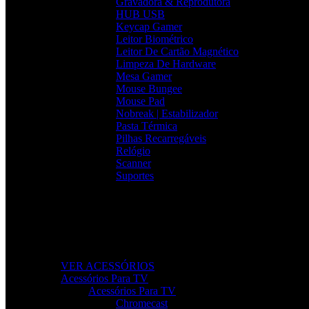
Gravadora & Reprodutora
HUB USB
Keycap Gamer
Leitor Biométrico
Leitor De Cartão Magnético
Limpeza De Hardware
Mesa Gamer
Mouse Bungee
Mouse Pad
Nobreak | Estabilizador
Pasta Térmica
Pilhas Recarregáveis
Relógio
Scanner
Suportes
Acessórios que Facilitam o Seu Dia
Melhore a produtividade, conforto e organização com aces
VER ACESSÓRIOS
Acessórios Para TV
Acessórios Para TV
Chromecast