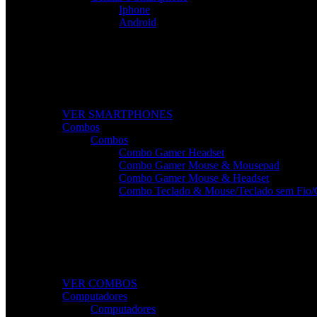
Iphone
Android
Smartphones de Última Geração
Modelos modernos, potentes e com excelente custo-benefí
VER SMARTPHONES
Combos
Combos
Combo Gamer Headset
Combo Gamer Mouse & Mousepad
Combo Gamer Mouse & Headset
Combo Teclado & Mouse/Teclado sem Fio/
Combos Gamer Completos
Kits potentes e económicos para elevar o desempenho do
VER COMBOS
Computadores
Computadores