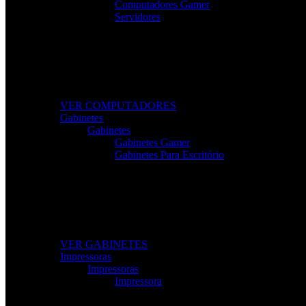
Computadores Gamer
Servidores
Computadores Para Trabalho e Lazer
Desktops completos com desempenho e fiabilidade para to
VER COMPUTADORES
Gabinetes
Gabinetes
Gabinetes Gamer
Gabinetes Para Escritório
Gabinetes de Alta Performance
Modelos gamer e profissionais com excelente ventilação
VER GABINETES
Impressoras
Impressoras
Impressora