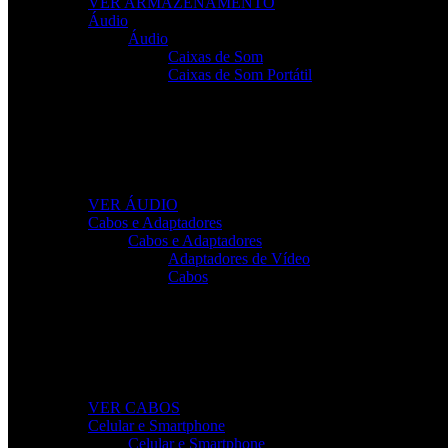
VER ARMAZENAMENTO
Áudio
Áudio
Caixas de Som
Caixas de Som Portátil
Som de Alta Qualidade
Equipamentos de áudio para trabalho, lazer e gaming com 
VER ÁUDIO
Cabos e Adaptadores
Cabos e Adaptadores
Adaptadores de Vídeo
Cabos
Cabos Para Tudo o Que Precisa
Conectividade rápida e sem falhas para todos os seus disp
VER CABOS
Celular e Smartphone
Celular e Smartphone