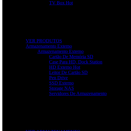
TV Box
Hot
Tudo Para a Sua TV
Desde cabos a suportes, encontre acessórios que elevam a
VER PRODUTOS
Armazenamento Externo
Armazenamento Externo
Cartão De Memória SD
Case Para HD, Dock Station
HD Externo
Hot
Leitor De Cartão SD
Pen Drive
SSD Externo
Storage NAS
Servidores De Armazenamento
Armazenamento Rápido e Seguro
Leve os seus ficheiros para qualquer lugar com soluções 