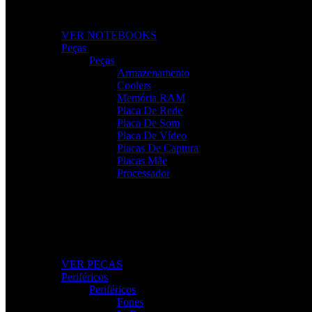
Desempenho, mobilidade e tecnologia para o seu dia a di
VER NOTEBOOKS
Peças
Peças
Armazenamento
Coolers
Memória RAM
Placa De Rede
Placa De Som
Placa De Vídeo
Placas De Captura
Placas Mãe
Processador
Peças e Componentes
Actualize o seu PC com peças fiáveis e de alto desempe
VER PEÇAS
Periféricos
Periféricos
Fones