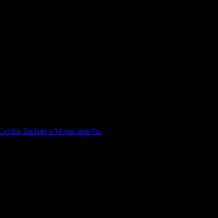
cio para o seu dia a dia.
Combo Teclado e Mouse sem Fio
 seu setup.