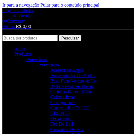
Ir para a navegação
Pular para o conteúdo principal
Login / Cadastro
Lista de Desejos
0
Comparar
0
itens
R$
0,00
Pesquisar
Início
Produtos
Acessórios
Acessórios
Acessórios Apple
Apresentador De Slides
Base Para Notebook
Hot
Bateria Para Notebook
Cadeiras Gamer E Sim...
Calculadoras
Carregadores
Controlador De LED
DRONES
Ferramentas
Fita De Led
Gravador De Voz