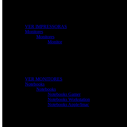
Impressoras e Multifuncionais
Produtividade e qualidade de impressão para casa ou escr
VER IMPRESSORAS
Monitores
Monitores
Monitor
Monitores de Alta Resolução
Perfeitos para gaming, trabalho e criação de conteúdos.
VER MONITORES
Notebooks
Notebooks
Notebooks Gamer
Notebooks Workstation
Notebooks Apple/Imac
Notebooks Para Todas as Tarefas